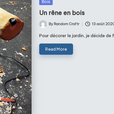
Posted
Bois
in
Un rêne en bois
By
Random Craftr
13 août 202
Posted
by
Pour décorer le jardin, je décide de 
Read More