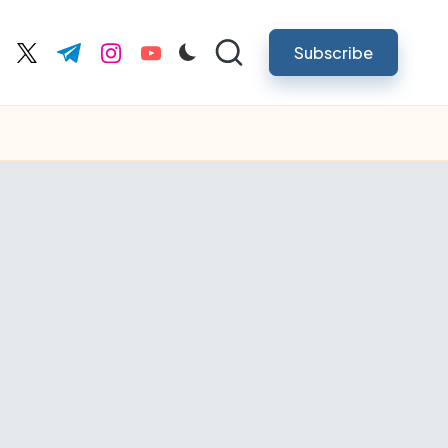
Subscribe
cebook.com
twitter.com
t.me
instagram.com
youtube.com