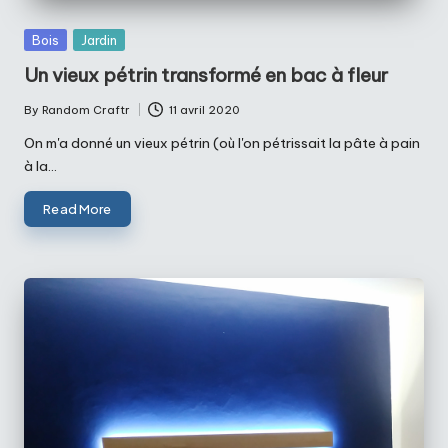
Posted
Bois
Jardin
in
Un vieux pétrin transformé en bac à fleur
By
Random Craftr
11 avril 2020
Posted
by
On m'a donné un vieux pétrin (où l'on pétrissait la pâte à pain
à la…
Read More