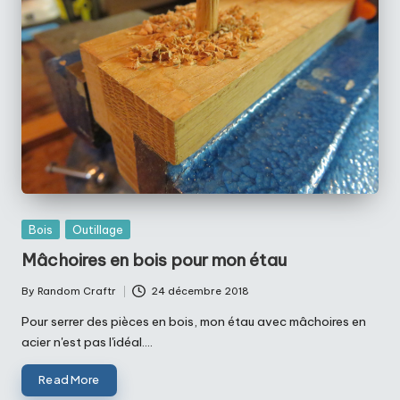
Posted
Bois
Outillage
in
Mâchoires en bois pour mon étau
By
Random Craftr
24 décembre 2018
Posted
by
Pour serrer des pièces en bois, mon étau avec mâchoires en
acier n'est pas l'idéal.…
Read More