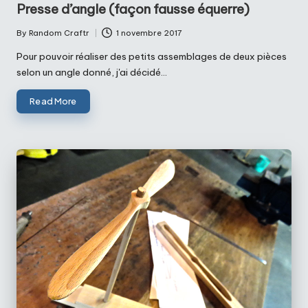
Presse d’angle (façon fausse équerre)
By
Random Craftr
1 novembre 2017
Posted
by
Pour pouvoir réaliser des petits assemblages de deux pièces
selon un angle donné, j'ai décidé…
Read More