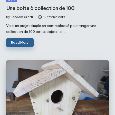
in
Une boîte à collection de 100
By
Random Craftr
19 février 2019
Posted
by
Voici un projet simple en contreplaqué pour ranger une
collection de 100 petits objets. Ici,…
Read More