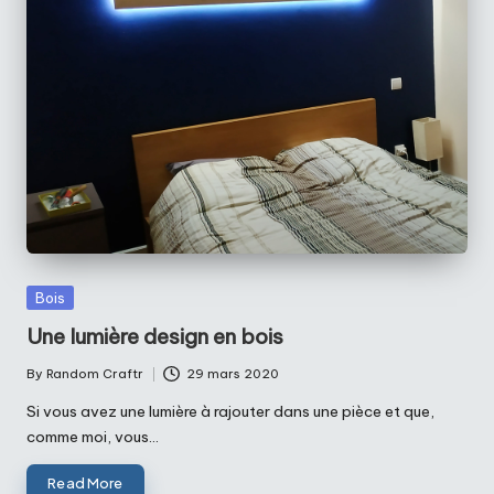
Posted
Bois
in
Une lumière design en bois
By
Random Craftr
29 mars 2020
Posted
by
Si vous avez une lumière à rajouter dans une pièce et que,
comme moi, vous…
Read More