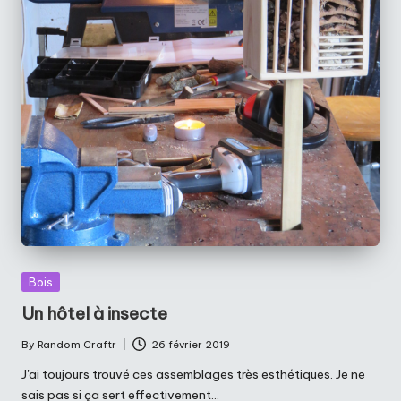
Posted
Bois
in
Un hôtel à insecte
By
Random Craftr
26 février 2019
Posted
by
J'ai toujours trouvé ces assemblages très esthétiques. Je ne
sais pas si ça sert effectivement…