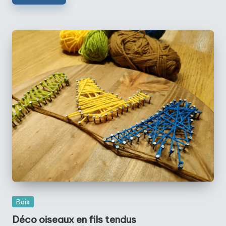
Posted
Bois
in
Déco oiseaux en fils tendus