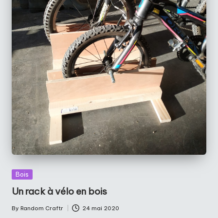
Posted
Bois
in
Un rack à vélo en bois
By
Random Craftr
24 mai 2020
Posted