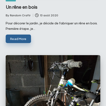
in
Un rêne en bois
By
Random Craftr
13 août 2020
Posted
by
Pour décorer le jardin, je décide de fabriquer un rêne en bois.
Première étape, je…
Read More