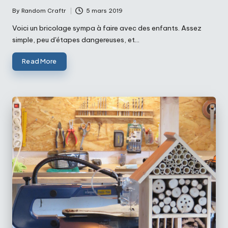
By
Random Craftr
5 mars 2019
Posted
by
Voici un bricolage sympa à faire avec des enfants. Assez
simple, peu d'étapes dangereuses, et…
Read More