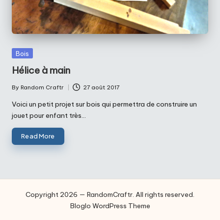
Posted
Bois
in
Hélice à main
By
Random Craftr
27 août 2017
Posted
by
Voici un petit projet sur bois qui permettra de construire un
jouet pour enfant très…
Read More
Copyright 2026 — RandomCraftr. All rights reserved.
Bloglo WordPress Theme