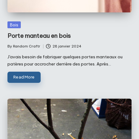
Posted
Bois
in
Porte manteau en bois
By
Random Craftr
28 janvier 2024
Posted
by
J'avais besoin de fabriquer quelques portes manteaux ou
patères pour accrocher derrière des portes. Après…
Read More