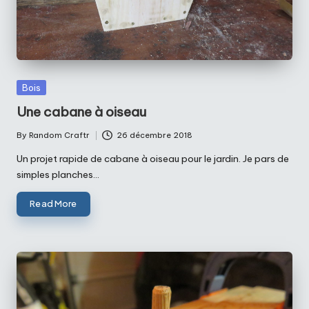
Posted
Bois
in
Une cabane à oiseau
By
Random Craftr
26 décembre 2018
Posted
by
Un projet rapide de cabane à oiseau pour le jardin. Je pars de
simples planches…
Read More