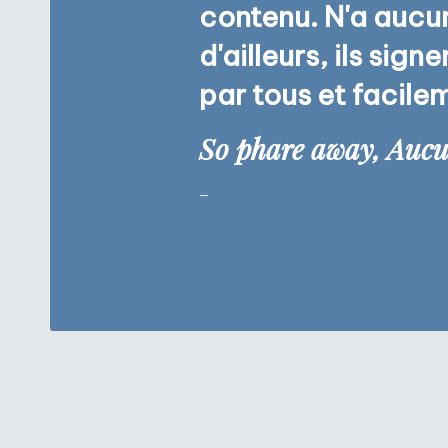
a
contenu. N'a aucun 
ft
d'ailleurs, ils sig
r
par tous et facile
So phare away, Aucu