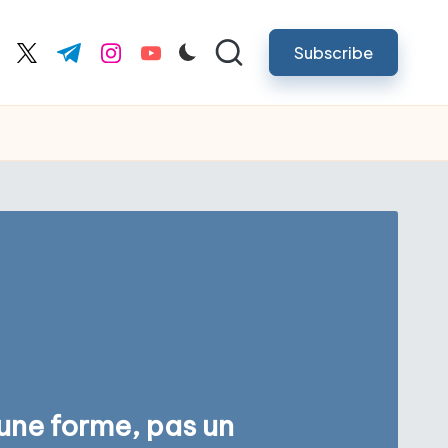
Subscribe
cebook.com
twitter.com
t.me
instagram.com
youtube.com
une forme, pas un