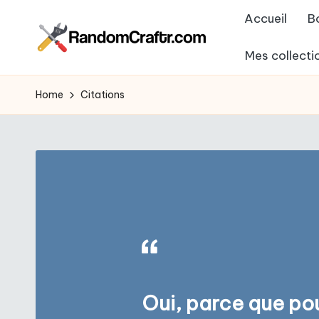
Accueil
B
Skip
Mes collecti
to
R
Aventures
content
d’un
a
Home
Citations
touche
n
à
tout
d
o
m
C
r
Oui, parce que po