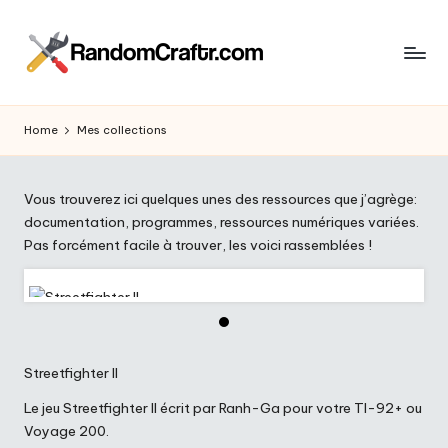
Skip
to
R
content
Aventures
d’un
a
Home
Mes collections
touche
n
à
tout
d
Vous trouverez ici quelques unes des ressources que j’agrège:
documentation, programmes, ressources numériques variées.
o
Pas forcément facile à trouver, les voici rassemblées !
m
C
r
a
Streetfighter II
ft
Le jeu Streetfighter II écrit par Ranh-Ga pour votre TI-92+ ou
Voyage 200.
r