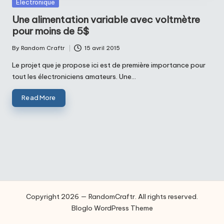
Posted
Electronique
in
Une alimentation variable avec voltmètre
pour moins de 5$
By
Random Craftr
15 avril 2015
Posted
by
Le projet que je propose ici est de première importance pour
tout les électroniciens amateurs. Une…
Read More
Copyright 2026 — RandomCraftr. All rights reserved.
Bloglo WordPress Theme