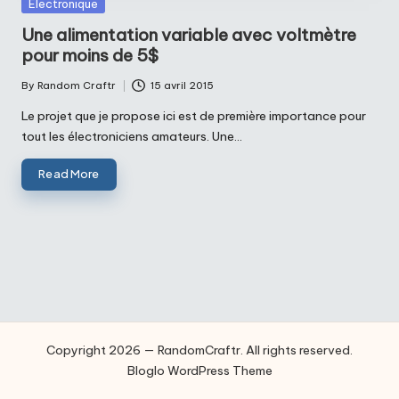
Posted
Electronique
in
Une alimentation variable avec voltmètre
pour moins de 5$
By
Random Craftr
15 avril 2015
Posted
by
Le projet que je propose ici est de première importance pour
tout les électroniciens amateurs. Une…
Read More
Copyright 2026 — RandomCraftr. All rights reserved.
Bloglo WordPress Theme