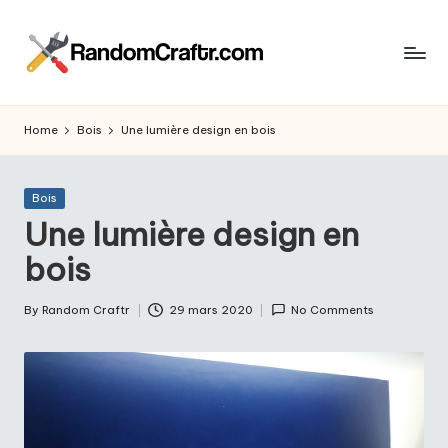
Skip
to
R
content
Aventures
d’un
a
Home
Bois
Une lumière design en bois
touche
n
à
tout
d
Posted
Bois
in
Une lumière design en
o
bois
m
C
By
Random Craftr
29 mars 2020
No Comments
Posted
r
by
a
ft
r