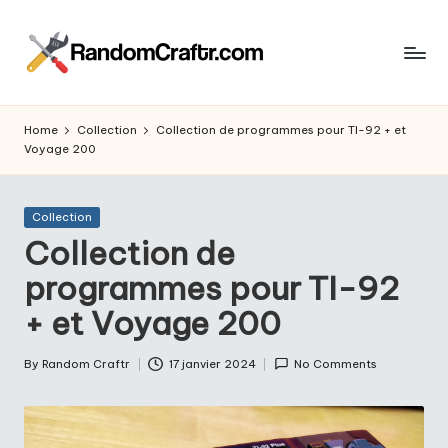
Skip
to
R
content
Aventures
d’un
a
Home
Collection
Collection de programmes pour TI-92 + et
touche
Voyage 200
n
à
tout
d
Posted
Collection
o
in
Collection de
m
programmes pour TI-92
C
+ et Voyage 200
r
a
By
Random Craftr
17 janvier 2024
No Comments
Posted
by
ft
r