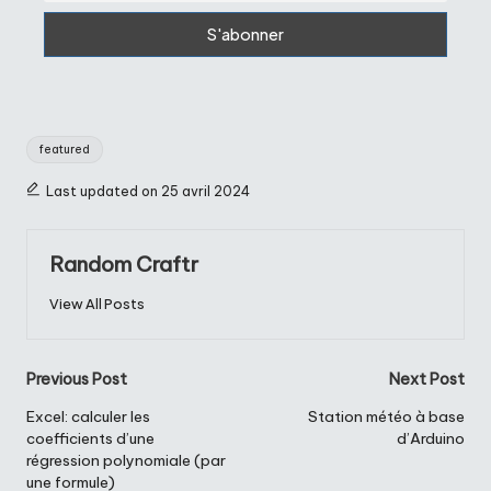
Tags:
featured
Last updated on 25 avril 2024
Random Craftr
View All Posts
Post
Previous Post
Next Post
navigation
Excel: calculer les
Station météo à base
coefficients d’une
d’Arduino
régression polynomiale (par
une formule)