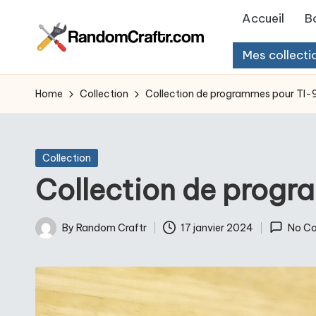
Accueil
B
Skip
Mes collecti
to
R
Aventures
content
d’un
a
Home
Collection
Collection de programmes pour TI-
touche
n
à
tout
d
Posted
Collection
in
Collection de progr
o
m
By
Random Craftr
17 janvier 2024
No C
Posted
C
by
r