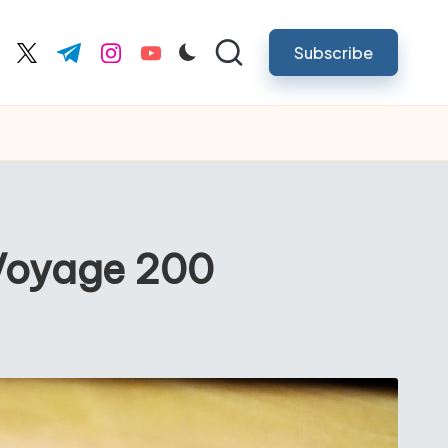
Subscribe
cebook.com
twitter.com
t.me
instagram.com
youtube.com
 Voyage 200