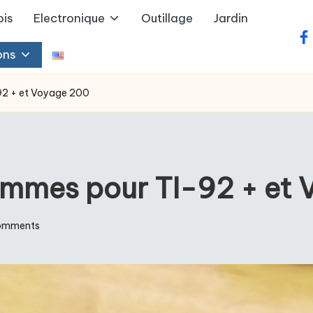
ois
Electronique
Outillage
Jardin
fa
ons
92 + et Voyage 200
ammes pour TI-92 + et
omments