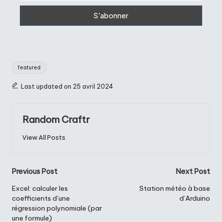
Tags:
featured
Last updated on 25 avril 2024
Random Craftr
View All Posts
Post
Previous Post
Next Post
navigation
Excel: calculer les
Station météo à base
coefficients d’une
d’Arduino
régression polynomiale (par
une formule)