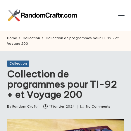
Skip
to
R
content
Aventures
d’un
a
Home
Collection
Collection de programmes pour TI-92 + et
touche
Voyage 200
n
à
tout
d
Posted
Collection
o
in
Collection de
m
programmes pour TI-92
C
+ et Voyage 200
r
a
By
Random Craftr
17 janvier 2024
No Comments
Posted
by
ft
r