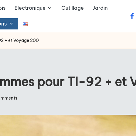
ois
Electronique
Outillage
Jardin
fa
ons
92 + et Voyage 200
ammes pour TI-92 + et
omments