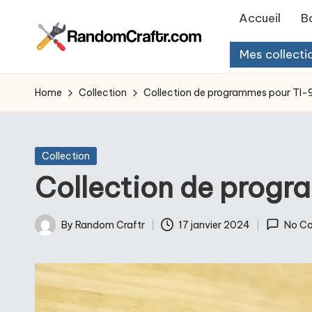
Accueil
B
Skip
Mes collecti
to
R
Aventures
content
d’un
a
Home
Collection
Collection de programmes pour TI-
touche
n
à
tout
d
Posted
Collection
in
Collection de progr
o
m
By
Random Craftr
17 janvier 2024
No C
Posted
C
by
r