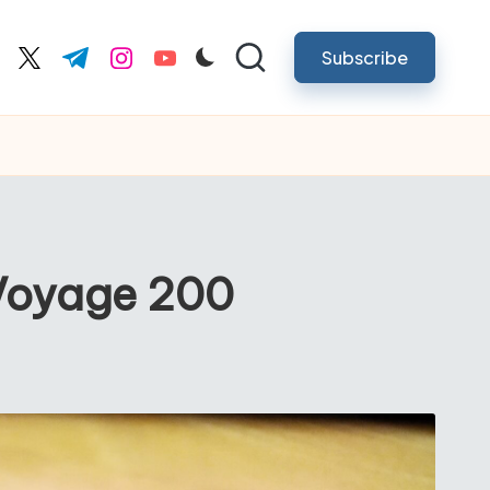
Subscribe
cebook.com
twitter.com
t.me
instagram.com
youtube.com
 Voyage 200