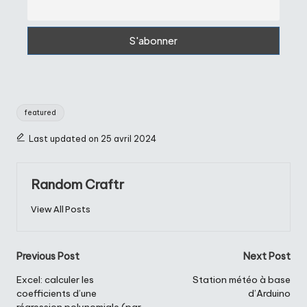
Tags:
featured
Last updated on 25 avril 2024
Random Craftr
View All Posts
Post
Previous Post
Next Post
navigation
Excel: calculer les
Station météo à base
coefficients d’une
d’Arduino