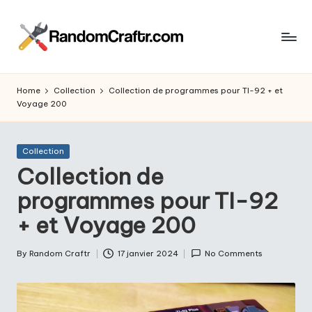
Skip
to
R
content
Aventures
d’un
a
Home
Collection
Collection de programmes pour TI-92 + et
touche
Voyage 200
n
à
tout
d
Posted
Collection
o
in
Collection de
m
programmes pour TI-92
C
+ et Voyage 200
r
a
By
Random Craftr
17 janvier 2024
No Comments
Posted
by
ft
r