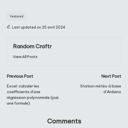
Tags:
featured
Last updated on 25 avril 2024
Random Craftr
View All Posts
Post
Previous Post
Next Post
navigation
Excel: calculer les
Station météo à base
coefficients d’une
d’Arduino
régression polynomiale (par
une formule)
Comments