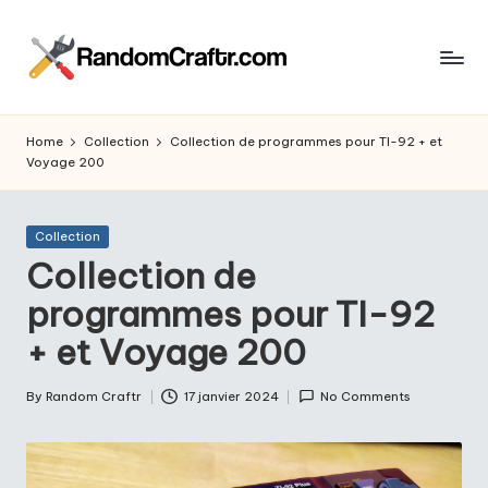
Skip
to
R
content
Aventures
d’un
a
Home
Collection
Collection de programmes pour TI-92 + et
touche
Voyage 200
n
à
tout
d
Posted
Collection
o
in
Collection de
m
programmes pour TI-92
C
+ et Voyage 200
r
a
By
Random Craftr
17 janvier 2024
No Comments
Posted
by
ft
r