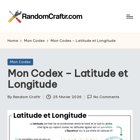
Skip
to
R
content
Aventures
d’un
a
Home
Mon Codex
Mon Codex – Latitude et Longitude
touche
n
à
tout
d
Posted
Mon Codex
in
Mon Codex – Latitude et
o
Longitude
m
C
By
Random Craftr
25 février 2026
No Comments
Posted
r
by
a
ft
r