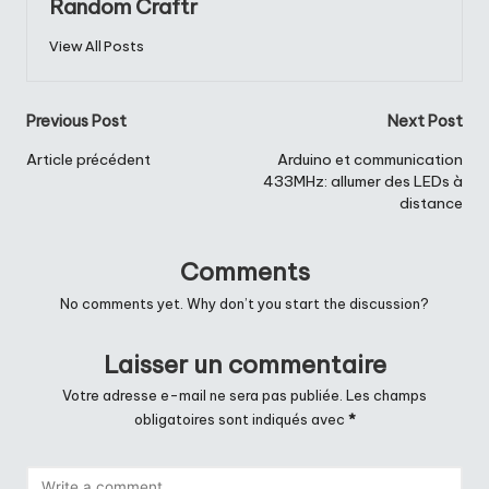
Random Craftr
View All Posts
Post
Previous Post
Next Post
navigation
Article précédent
Arduino et communication
433MHz: allumer des LEDs à
distance
Comments
No comments yet. Why don’t you start the discussion?
Laisser un commentaire
Votre adresse e-mail ne sera pas publiée.
Les champs
obligatoires sont indiqués avec
*