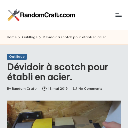
Skip
to
R
content
Aventures
d’un
a
Home
Outillage
Dévidoir à scotch pour établi en acier.
touche
n
à
tout
d
Posted
Outillage
in
Dévidoir à scotch pour
o
établi en acier.
m
C
By
Random Craftr
18 mai 2019
No Comments
Posted
r
by
a
ft
r