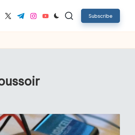
Subscribe
cebook.com
twitter.com
t.me
instagram.com
youtube.com
oussoir