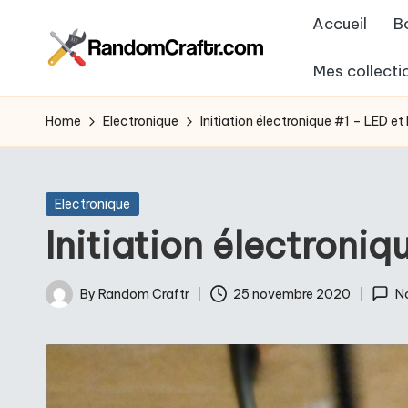
Accueil
B
Skip
Mes collecti
to
R
Aventures
content
d’un
a
Home
Electronique
Initiation électronique #1 – LED e
touche
n
à
tout
d
Posted
Electronique
in
Initiation électroni
o
m
By
Random Craftr
25 novembre 2020
N
Posted
C
by
r