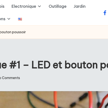
ois
Electronique
Outillage
Jardin
fa
ons
t bouton poussoir
que #1 – LED et bouton p
o Comments