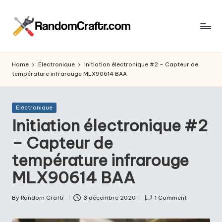
Skip
to
R
content
Aventures
d’un
a
Home
Electronique
Initiation électronique #2 – Capteur de
touche
température infrarouge MLX90614 BAA
n
à
tout
d
Posted
Electronique
o
in
Initiation électronique #2
m
– Capteur de
C
température infrarouge
r
MLX90614 BAA
a
ft
By
Random Craftr
3 décembre 2020
1 Comment
Posted
by
r