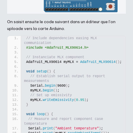
On saisit ensuite le code suivant dans un éditeur que l’on
uploade vers la carte Arduino.
// Include dependencies easing MLX 
communication
#include <Adafruit_MLX90614.h>
// Instanciate MLX component
Adafruit_MLX90614 myMLX = 
Adafruit_MLX90614
()
;
void
setup
()
{
// Establish serial output to report 
measurements
  Serial.
begin
(
9600
)
;
  myMLX.
begin
()
;
// Set up emissivity
  myMLX.
writeEmissivity
(
0.95
)
;
}
void
loop
()
{
// Measure and report component case 
temperature
 Serial.
print
(
"Ambient temperature"
)
;