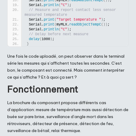
 Serial.
print
(
myMLX.
readAmbientTempC
())
;
 Serial.
println
(
"C"
)
;
// Measure and report contact less sensor 
measured temperature
 Serial.
print
(
"Target temperature "
)
;
 Serial.
print
(
myMLX.
readObjectTempC
())
;
 Serial.
println
(
"C"
)
;
// Delay before next measure
delay
(
1000
)
;
}
Une fois le code uploadé, on peut observer dans le terminal
série les mesures qui s’affichent toutes les secondes. C’est
bon, le composant est connecté. Mais comment interpréter
ce qui s’affiche ? Et à quoi ça sert ?
Fonctionnement
La brochure du composant propose différents cas
d’application: mesure de température mais aussi détection de
buée sur pare brise, surveillance d’angle mort dans les
rétroviseurs, détecteur de présence, détection de feu,
surveillance de bétail, relai thermique.